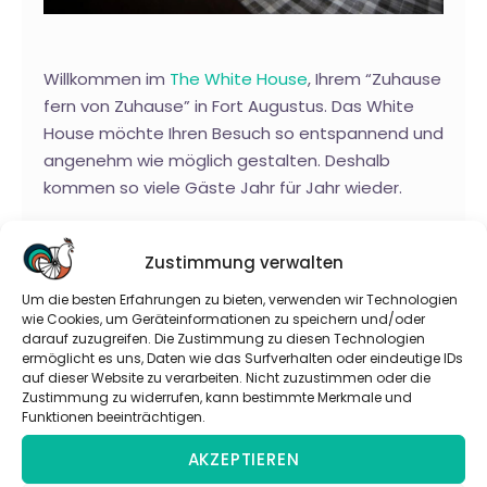
Willkommen im
The White House
, Ihrem “Zuhause
fern von Zuhause” in Fort Augustus. Das White
House möchte Ihren Besuch so entspannend und
angenehm wie möglich gestalten. Deshalb
kommen so viele Gäste Jahr für Jahr wieder.
Das White House bietet Ihnen das Beste von Fort
Zustimmung verwalten
Augustus und macht Ihren Aufenthalt sowohl
entspannend als auch angenehm.
Um die besten Erfahrungen zu bieten, verwenden wir Technologien
wie Cookies, um Geräteinformationen zu speichern und/oder
darauf zuzugreifen. Die Zustimmung zu diesen Technologien
ermöglicht es uns, Daten wie das Surfverhalten oder eindeutige IDs
Fort William: Torlinnhe
auf dieser Website zu verarbeiten. Nicht zuzustimmen oder die
Guesthouse
Zustimmung zu widerrufen, kann bestimmte Merkmale und
Funktionen beeinträchtigen.
AKZEPTIEREN
Oban: Killorn Guest House