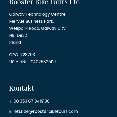
Rooster Bike Tours Ltd
Galway Technology Centre,
Mervue Business Park,
Wellpark Road, Galway City
H91 D932
Irland
CRO: 723703
USt-IdNr.: IE4025825EH
Kontakt
T:
00 353 87 3419130
E:
letsride@roosterbiketours.com