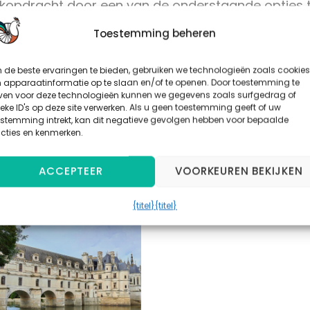
oekopdracht door een van de onderstaande opties t
Toestemming beheren
ematigd
ℹ
Uitdagend
ℹ
de beste ervaringen te bieden, gebruiken we technologieën zoals cookies
 apparaatinformatie op te slaan en/of te openen. Door toestemming te
ven voor deze technologieën kunnen we gegevens zoals surfgedrag of
eke ID's op deze site verwerken. Als u geen toestemming geeft of uw
6 Dagen
7 Dagen
8 Dagen
estemming intrekt, kan dit negatieve gevolgen hebben voor bepaalde
Loiredal 5-Daag
cties en kenmerken.
Uitdagend
ACCEPTEER
VOORKEUREN BEKIJKEN
{titel}
{titel}
€