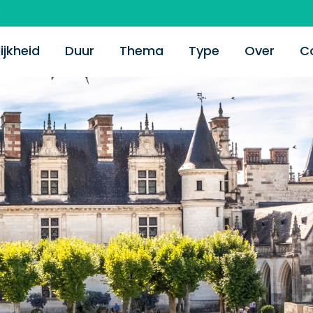
m
ijkheid
Duur
Thema
Type
Over
C