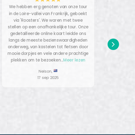
We hebben erg genoten van onze tour
Mijn
in de Loire-vallei van Frankrijk, geboekt
momen
via 'Roosters'. We waren met twee
Culle
stellen op een onafhankelijke tour. Onze
dan 
gedetailleerde online kaart leidde ons
en 
langs de meeste bezienswaardigheden
geor
onderweg, van kastelen tot fietsen door
mooie dorpjes en vele andere prachtige
ge
plekken om te bezoeken...
Meer lezen
waren
Nelson,
17 sep 2025