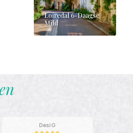
Loiredal 6-Daagse
Mild
€895
en
Desi G