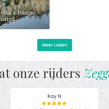
redal 5-Daagse
atigd
Meer Laden
€725
at onze rijders
Zegg
Kay N