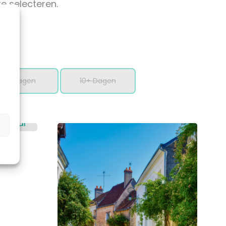
e selecteren.
9 Dagen
10+ Dagen
se
725