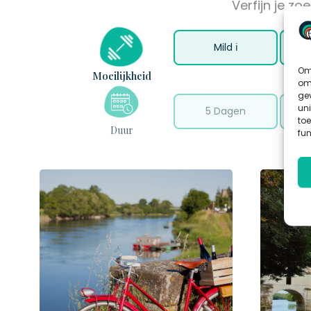
Verfijn je z
Mild
ℹ
G
Om 
Moeilijkheid
om
ge
uni
5 Dagen
to
Duur
fun