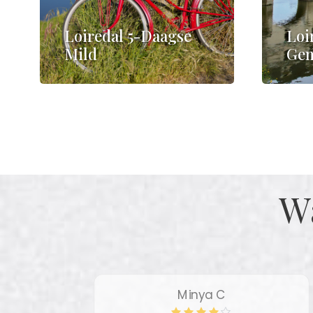
Loiredal 5-Daagse
Loi
Mild
Gem
€725
W
Minya C