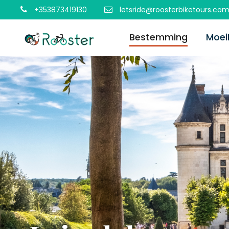
+353873419130
letsride@roosterbiketours.co
Bestemming
Moeil