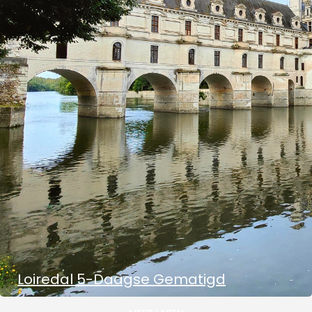
Loiredal 5-Daagse Gematigd