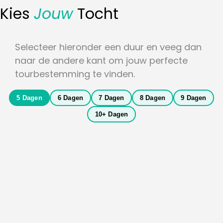
Kies
Jouw
Tocht
Selecteer hieronder een duur en veeg dan
naar de andere kant om jouw perfecte
tourbestemming te vinden.
5 Dagen
6 Dagen
7 Dagen
8 Dagen
9 Dagen
Schotse Hooglanden 5-Daagse
10+ Dagen
Uitdagend
665
€
5 Dagen
(5 Beoordelingen)