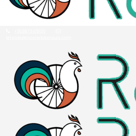
+353873419130
letsride@roosterbiketours.com