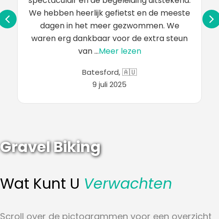
te genieten. De mix van uitdagende
stukken en vlakke, luchtige paden maakte
het ideaal. Ik hield vooral van de omweg
naar Sintra - het voelde als...
Meer lezen
Leicester,
🇬🇧
30 mei 2024
Gravel Biking
Wat Kunt U
Verwachten
Scroll over de pictogrammen voor een overzicht