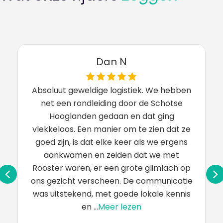
David C
Prachtige route, vol nazomerbloemen e
ebben
perfecte steden. De hotels waren
tse
geweldig.
g
at ze
Manchester,
🇺🇸
gens
13 sep 2025
et
ch op
catie
ennis