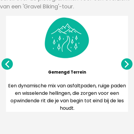
van een 'Gravel Biking'-tour.
Zin In Een Uitdagend?
Onze gravel tochten combineren een prachtig
landschap met net genoeg technische Uitdagend
om je scherp te houden.