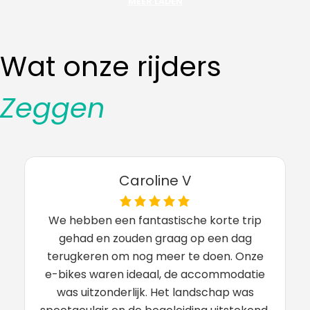
MEER LADEN
5 Dagen
€725
Wat onze rijders
Zeggen
Maya S
De Atlantische kust van Portugal bood
enkele van de meest spectaculaire
uitzichten die ik ooit heb gezien. Rooster
Bike Tours had alles zo goed
georganiseerd dat ik alleen maar hoefde