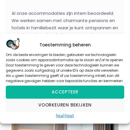
Al onze accommodaties zijn intern beoordeeld.
We werken samen met charmante pensions en
hotels in familiebezit waar je kunt ontspannen en
opladen. Hieronder vind je een aantal
voorbeelden van accommodaties tijdens onze
Toestemming beheren
rondreizen door Kroatië & de Westelijke Balkan.
Om de beste ervaringen te bieden, gebruiken we technologieën
Afhankelijk van de beschikbaarheid kan de
zoals cookies om apparaatinformatie op te slaan en/of te openen.
accommodatie waar je verblijft variëren, maar
Door toestemming te geven voor deze technologieën kunnen we
gegevens zoals surfgedrag of unieke ID's op deze site verwerken.
deze zal altijd van dezelfde standaard zijn.
Als u geen toestemming geeft of uw toestemming intrekt, kan dit
negatieve gevolgen hebben voor bepaalde functies en kenmerken.
Dubrovnik: Hotel Porto
ACCEPTEER
VOORKEUREN BEKIJKEN
{titel}
{titel}