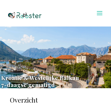
Kroatië
Westelijke Balkan
&
7-daagse gematigd
Overzicht