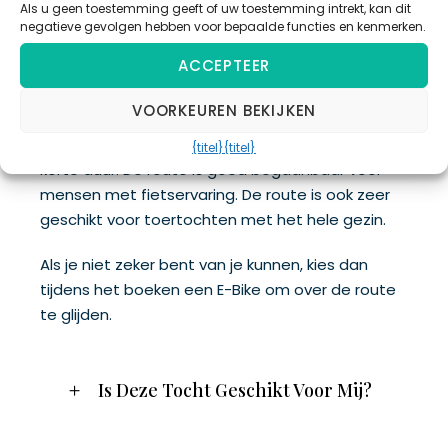
Als u geen toestemming geeft of uw toestemming intrekt, kan dit
negatieve gevolgen hebben voor bepaalde functies en kenmerken.
Deze tocht heeft de moeilijkheidsgraad 'Mild'. De
ACCEPTEER
route bestaat voor 95% uit een speciaal
aangelegd, vlak fietspad dat de loop van de
VOORKEUREN BEKIJKEN
rivier volgt. Hoewel er hoogteverschillen kunnen
zijn, zijn deze van een kleine hellingsgraad en van
{titel}
{titel}
korte duur. De route is goed begaanbaar voor
mensen met fietservaring. De route is ook zeer
geschikt voor toertochten met het hele gezin.
Als je niet zeker bent van je kunnen, kies dan
tijdens het boeken een E-Bike om over de route
te glijden.
Is Deze Tocht Geschikt Voor Mij?