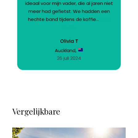
ideaal voor mijn vader, die al jaren niet
meer had gefietst. We hadden een
hechte band tijdens de koffie...
Meer
lezen
Olivia T
Auckland,
26 juli 2024
Vergelijkbare