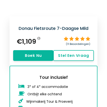
Prijs
Donau Fietsroute 7-Daagse Mild
€1,109
(11 Beoordelingen)
Boek Nu
Stel Een Vraag
Tour inclusief
3* of 4* accommodatie
Ontbijt elke ochtend
Wijnmakerij Tour & Proeverij