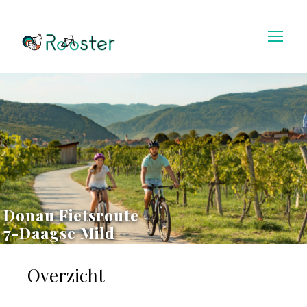
Donau Fietsroute
7-Daagse Mild
Overzicht