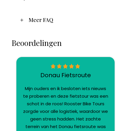
Meer FAQ
Beoordelingen
Donau Fietsroute
Mijn ouders en ik besloten iets nieuws
te proberen en deze fietstour was een
schot in de roos! Rooster Bike Tours
zorgde voor alle logistiek, waardoor we
geen stress hadden. Het zachte
terrein van het Donau fietsroute was